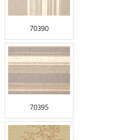
70390
70395