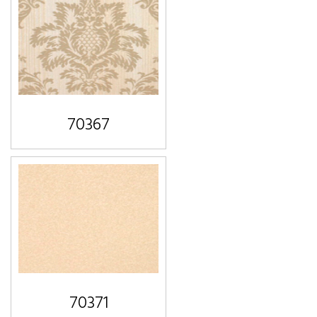
70367
70371